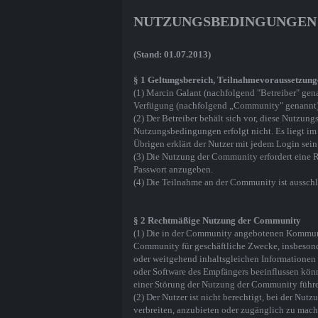
NUTZUNGSBEDINGUNGEN
(Stand: 01.07.2013)
§ 1 Geltungsbereich, Teilnahmevoraussetzung
(1) Marcin Galant (nachfolgend "Betreiber" gena
Verfügung (nachfolgend „Community" genannt).
(2) Der Betreiber behält sich vor, diese Nutzun
Nutzungsbedingungen erfolgt nicht. Es liegt im
Übrigen erklärt der Nutzer mit jedem Login sei
(3) Die Nutzung der Community erfordert eine R
Passwort anzugeben.
(4) Die Teilnahme an der Community ist ausschl
§ 2 Rechtmäßige Nutzung der Community
(1) Die in der Community angebotenen Kommunik
Community für geschäftliche Zwecke, insbesond
oder weitgehend inhaltsgleichen Informationen 
oder Software des Empfängers beeinflussen könnt
einer Störung der Nutzung der Community führ
(2) Der Nutzer ist nicht berechtigt, bei der Nut
verbreiten, anzubieten oder zugänglich zu mach