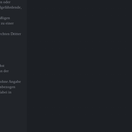
en oder
ndgefährdende,
mäßigen
zu einer
echten Dritter
hst
nn der
h ohne Angabe
einbezogen
abei in