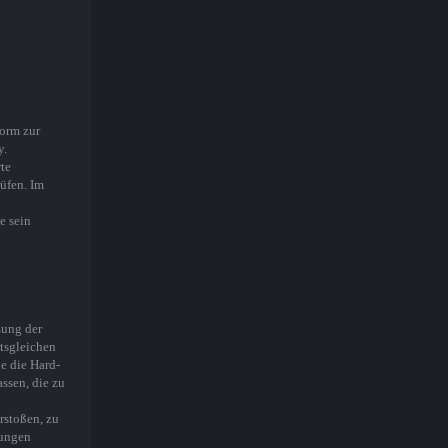
form zur
y.
te
üfen. Im
e sein
zung der
tsgleichen
e die Hard-
ssen, die zu
rstoßen, zu
lungen