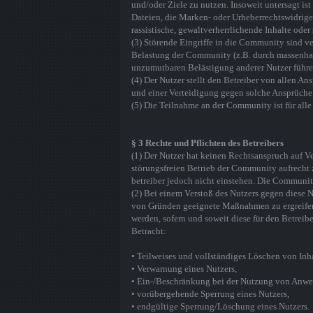
und/oder Ziele zu nutzen. Insoweit untersagt i
Dateien, die Marken- oder Urheberrechtswidrige,
rassistische, gewaltverherrlichende Inhalte oder
(3) Störende Eingriffe in die Community sind v
Belastung der Community (z.B. durch massenhaf
unzumutbaren Belästigung anderer Nutzer führ
(4) Der Nutzer stellt den Betreiber von allen An
und einer Verteidigung gegen solche Ansprüche e
(5) Die Teilnahme an der Community ist für alle
§ 3 Rechte und Pflichten des Betreibers
(1) Der Nutzer hat keinen Rechtsanspruch auf V
störungsfreien Betrieb der Community aufrecht 
betreiber jedoch nicht einstehen. Die Communi
(2) Bei einem Verstoß des Nutzers gegen diese 
von Gründen geeignete Maßnahmen zu ergreifen,
werden, sofern und soweit diese für den Betre
Betracht:
• Teilweises und vollständiges Löschen von Inha
• Verwarnung eines Nutzers,
• Ein-/Beschränkung bei der Nutzung von Anw
• vorübergehende Sperrung eines Nutzers,
• endgültige Sperrung/Löschung eines Nutzers.