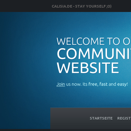
CALISIA.DE - STAY YOURSELF ;O)
STARTSEITE
REGIST