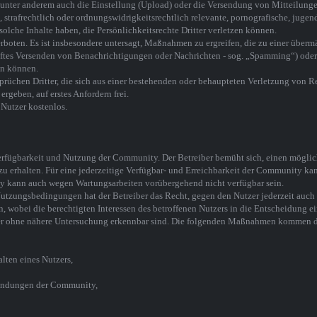
st unter anderem auch die Einstellung (Upload) oder die Versendung von Mitteilung
 strafrechtlich oder ordnungswidrigkeitsrechtlich relevante, pornografische, juge
 solche Inhalte haben, die Persönlichkeitsrechte Dritter verletzen können.
erboten. Es ist insbesondere untersagt, Maßnahmen zu ergreifen, die zu einer über
tes Versenden von Benachrichtigungen oder Nachrichten - sog. „Spamming“) oder 
en können.
sprüchen Dritter, die sich aus einer bestehenden oder behaupteten Verletzung von R
rgeben, auf erstes Anfordern frei.
 Nutzer kostenlos.
erfügbarkeit und Nutzung der Community. Der Betreiber bemüht sich, einen möglic
zu erhalten. Für eine jederzeitige Verfügbar- und Erreichbarkeit der Community ka
ty kann auch wegen Wartungsarbeiten vorübergehend nicht verfügbar sein.
Nutzungsbedingungen hat der Betreiber das Recht, gegen den Nutzer jederzeit auc
 wobei die berechtigten Interessen des betroffenen Nutzers in die Entscheidung 
iber ohne nähere Untersuchung erkennbar sind. Die folgenden Maßnahmen kommen d
lten eines Nutzers,
endungen der Community,