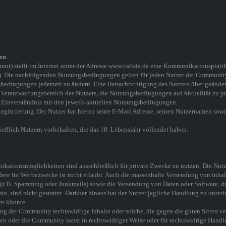
en
nnt) stellt im Internet unter der Adresse www.calisia.de eine Kommunikationsplatt
 Die nachfolgenden Nutzungsbedingungen gelten für jeden Nutzer der Communit
gsbedingungen jederzeit zu ändern. Eine Benachrichtigung des Nutzers über geänder
 Verantwortungsbereich des Nutzers, die Nutzungsbedingungen auf Aktualität zu pr
n Einverständnis mit den jeweils aktuellen Nutzungsbedingungen.
egistrierung. Der Nutzer hat hierzu seine E-Mail Adresse, seinen Nutzernamen sowi
ießlich Nutzern vorbehalten, die das 18. Lebensjahr vollendet haben.
ationsmöglichkeiten sind ausschließlich für private Zwecke zu nutzen. Die Nut
ere für Werbezwecke ist nicht erlaubt. Auch die massenhafte Versendung von inhal
(z.B. Spamming oder Junkmails) sowie die Versendung von Daten oder Software, di
e, sind nicht gestattet. Darüber hinaus hat der Nutzer jegliche Handlung zu unterla
en könnte.
zung der Community rechtswidrige Inhalte oder solche, die gegen die guten Sitten ve
en oder die Community sonst in rechtswidriger Weise oder für rechtswidrige Hand