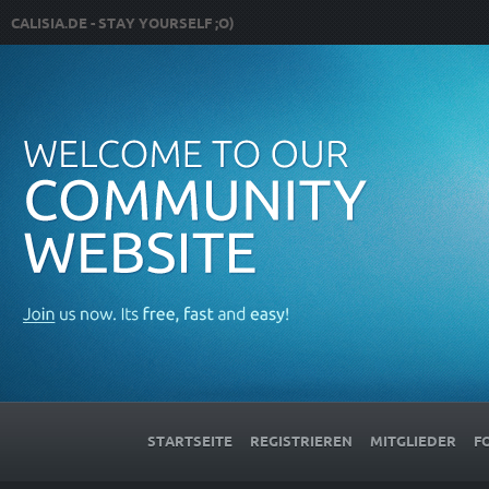
CALISIA.DE - STAY YOURSELF ;O)
STARTSEITE
REGISTRIEREN
MITGLIEDER
F