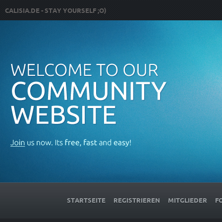
CALISIA.DE - STAY YOURSELF ;O)
STARTSEITE
REGISTRIEREN
MITGLIEDER
F